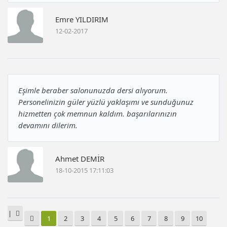
Emre YILDIRIM
12-02-2017
Eşimle beraber salonunuzda dersi alıyorum.
Personelinizin güler yüzlü yaklaşımı ve sunduğunuz
hizmetten çok memnun kaldım. başarılarınızın
devamını dilerim.
Ahmet DEMİR
18-10-2015 17:11:03
|
1
2
3
4
5
6
7
8
9
10