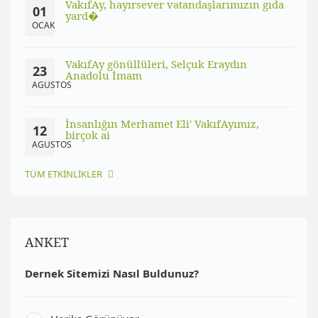
VakıfAy, hayırsever vatandaşlarımızın gıda
01
yard�
OCAK
VakıfAy gönüllüleri, Selçuk Eraydın
23
Anadolu İmam
AGUSTOS
İnsanlığın Merhamet Eli' VakıfAyımız,
12
birçok ai
AGUSTOS
TÜM ETKİNLİKLER
ANKET
Dernek Sitemizi Nasıl Buldunuz?